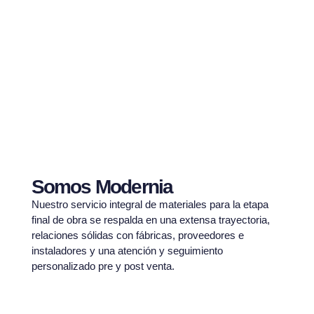
Conocé nuestro showroom
En nuestro espacio Modernia prodrás ver nuestros productos,
asesorarte con nuestros vendedores, obtener información para
tu proyecto y realizar cotizaciones. ¡Te esperamos!
Somos Modernia
Agendá una visita
Nuestro servicio integral de materiales para la etapa
final de obra se respalda en una extensa trayectoria,
relaciones sólidas con fábricas, proveedores e
instaladores y una atención y seguimiento
personalizado pre y post venta.